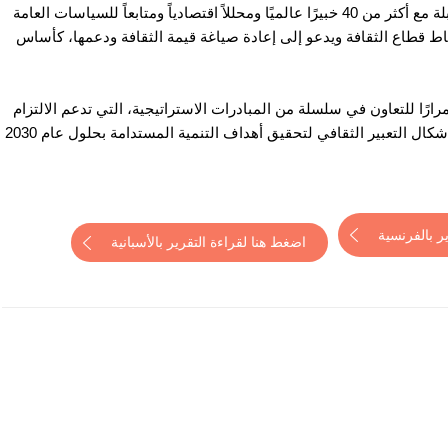
يؤكد التقرير الذي استند إلى بيانات أكثر من 100 تقرير ومقابلة مع أكثر من 40 خبيرًا عالميًا ومحللاً اقتصادياً ومتابعاً للسياسات العامة
اط قطاع الثقافة ويدعو إلى إعادة صياغة قيمة الثقافة ودعمها، كأساس
رارًا للتعاون في سلسلة من المبادرات الاستراتيجية، التي تدعم الالتزام
المشترك للنهوض بالثقافة كصالح عام، وحماية وتعزيز تنوع أشكال التعبير الثقافي لتحقيق أهداف التنمية المستدامة بحلول عام 2030
ر بالفرنسية
اضغط هنا لقراءة التقرير بالأسبانية