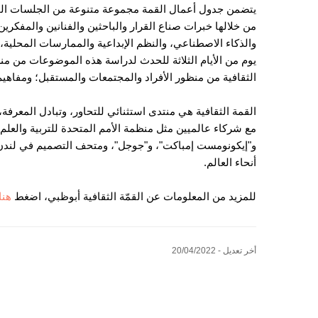
يتضمن جدول أعمال القمة مجموعة متنوعة من الجلسات الحو
من خلالها خبرات صناع القرار والباحثين والفنانين والمفكري
والذكاء الاصطناعي، والنظم الإبداعية والممارسات المحلية، 
يوم من الأيام الثلاثة للحدث لدراسة هذه الموضوعات من من
الثقافية من منظور الأفراد والمجتمعات والمستقبل؛ ومفاهيم ا
القمة الثقافية هي منتدى استثنائي للتحاور، وتبادل المعرفة،
مع شركاء عالميين مثل منظمة الأمم المتحدة للتربية والعل
و"إيكونومست إمباكت"، و"جوجل"، ومتحف التصميم في لندن، و
أنحاء العالم.
للمزيد من المعلومات عن القمّة الثقافية أبوظبي، اضغط
هنا
أخر تعديل - 20/04/2022