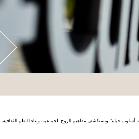
ة أبوظبي 2022 تحت شعار "الثقافة أسلوب حياة". وتستكشف مفاهيم الروح الجماعية، وبناء النظم الثقافية،