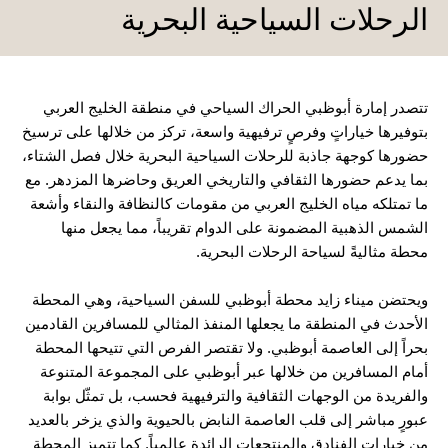
الرحلات السياحية البحرية
تتصدر إمارة أبوظبي الحراك السياحي في منطقة الخليج العربي
بتوفيرها خياراتٍ وفرصٍ ترفيهية واسعة، تركز من خلالها على ترسيخ
حضورها كوجهة جاذبة للرحلات السياحية البحرية خلال فصل الشتاء،
بما يدعم حضورها الثقافي والتاريخي العريق وحاضرها المزدهر. مع
ما تمتلكه مياه الخليج العربي من مقومات كالنظافة والنقاء وأشعة
الشمس الذهبية المضمونة على الدوام تقريباً، مما يجعل منها
محطة مثاليةً لسياحة الرحلات البحرية.
ويحتضن ميناء زايد محطة أبوظبي للسفن السياحية، وهي المحطة
الأحدث في المنطقة ما يجعلها المنفذ المثالي للمسافرين القادمين
بحراً إلى العاصمة أبوظبي. ولا تقتصر الفرص التي تتيحها المحطة
أمام المسافرين من خلالها عبر أبوظبي على المجموعة المتنوعة
والفريدة من الوجهات الثقافية والترفيهية فحسب، بل تمثّل بوابة
عبورٍ مباشر إلى قلب العاصمة النابض بالحيوية والذي يزخر بالعديد
من خيارات الفنادق والمنتجعات الرائدة عالمياً. كما تتميز المحطة