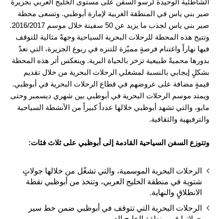
الشاطئية الوحيدة لرسو السفن على مستوى الخليج العربي بجزيرة
صير بني ياس في المنطقة الغربية لإمارة أبوظبي. وتسعى محطة
صير بني ياس لجذب ما يزيد عن 50 سفينة خلال موسم 2016/2017.
وتتيح هذه المحطة للرحلات البحرية السياحية وجهةً مثالية للتوقف
فيها نهاراً واغتنام فرصةٍ مميّزة للتنزه في ربوع الجزيرة، التي تعدّ
بدورها محميةً طبيعية تزخر بالحياة البرية. وينعكس أثر هذه المحطة
بشكلٍ إيجابي بالنسبة لمشغلي الرحلات البحرية من خلال تقديم
قيمةٍ مضافة على عروضهم في قطاع الرحلات البحرية في أبوظبي.
ويمتد موسم الرحلات البحرية في أبوظبي بين شهري ديسمبر وحتى
مايو، والتي تشهد أبوظبي خلالها عدداً كبيراً من الأنشطة السياحية
والترفيهية والثقافية.
وتتوزع السفن السياحية القادمة إلى أبوظبي على ثلاث فئات:
الرحلات البحرية الموسمية، والتي تشغّل من خلالها جولاتٍ
شتوية في منطقة الخليج العربي، وتتخذ من أبوظبي نقطة
الانطلاقٍ والنهاية.
الرحلات البحرية التي تتوقف في أبوظبي ضمن خط سير
جولاتها في منطقة الخليج العربي.