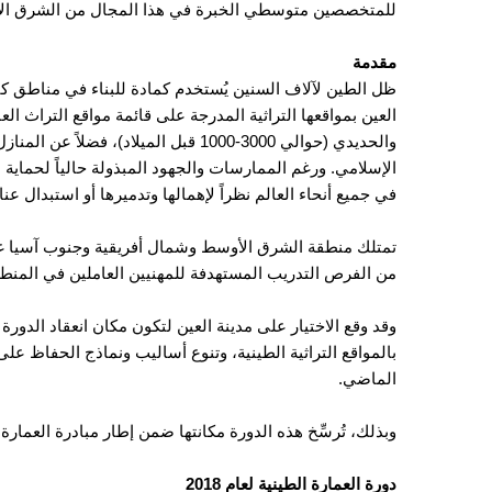
للمتخصصين متوسطي الخبرة في هذا المجال من الشرق الأ
مقدمة
ظل الطين لآلاف السنين يُستخدم كمادة للبناء في مناطق كثي
العين بمواقعها التراثية المدرجة على قائمة مواقع التراث الع
والحديدي (حوالي 3000-1000 قبل الميلا
الإسلامي. ورغم الممارسات والجهود المبذولة حالياً لحماية هذ
في جميع أنحاء العالم نظراً لإهمالها وتدميرها أو استبدال ع
تمتلك منطقة الشرق الأوسط وشمال أفريقية وجنوب آسيا غالب
من الفرص التدريب المستهدفة للمهنيين العاملين في المن
وقد وقع الاختيار على مدينة العين لتكون مكان انعقاد الدورة
بالمواقع التراثية الطينية، وتنوع أساليب ونماذج الحفاظ على
الماضي.
وبذلك، تُرسِّخ هذه الدورة مكانتها ضمن إطار مبادرة العمار
دورة العمارة الطينية لعام 2018