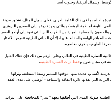
وسط، وشمال أفريقيا، وجنوب آسيا.
رة بالعالم بما في ذلك الخليج العربي. فعلى سبيل المثال، تشتهر مدينة
المي التابعة لمنظمة اليونسكو والتي يعود تاريخها إلى العصرين البرونزي
د)، فضلاً عن المنازل والحصون والمساجد المبنية من الطوب اللبن التي تعود إلى أواخر العصر
ه المواقع الهامة والحفاظ عليها، إلا أن المباني الطينية تتعرض للاندثار
ناصرها الطبيعية بأخرى معاصرة.
ية العمارة الطينية في العالم، وعلى الرغم من ذلك فإن هناك القليل
طقة في مجال صون و
حفظ تراث العمارة الطينية
.
 تدريبية لأسباب عديدة منها: موقعها المتميز وسط المنطقة، وثرائها
 التراث التي نفذتها دائرة الثقافة والسياحة - أبوظبي على مدى العقد
ة الطينية طويلة المدى التي أطلقها معهد "غيتي" للمحافظة على التراث.