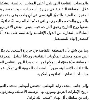
والمنصات الثقافية التي تلبي أعلى المعايير العالمية، لتشكي
خلال المنطقة الثقافية في جزيرة السعديات، حيث تحتضن هذه 
المنجزات الفنية والتميّز الهندسي في آنٍ واحد، وفي مقدم
والفنون والمتحف البحري، والتي تقدّم للعالم رسالةً ثقافيةً
بعضها روح التاريخ وعبق التراث، فيما ينبض البعض الآخر بر
التبادلات التجارية بين الدول الإقليمية والعالمية على مدى
كمصدر إلهام للمستقبل.
وما من شكٍ بأن المنطقة الثقافية في جزيرة السعديات، بكل
التي تجمع مختلف المكّونات الثقافية، ومكاناً لتبادل المعرفة 
المنطقة عدّة مقوّمات تمكّنها من لعب هذا الدور الثقافي ال
والثقافات الإنسانية، مروراً بالمنصات الحيوية التي تمكّن عم
وجلسات النقاش الثقافية والفكرية.
وإلى جانب متحف زايد الوطني، تحتضن أبوظبي متحف العين ا
تاريخ الإمارات العريق وموروثاتها الوطنية الأصيلة، ويتعرفو
زايد بن سلطان آل نهيان "طيب الله ثراه".