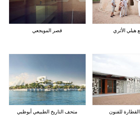
 هيلي الأثري
قصر المويجعي
لقطارة للفنون
متحف التاريخ الطبيعي أبوظبي