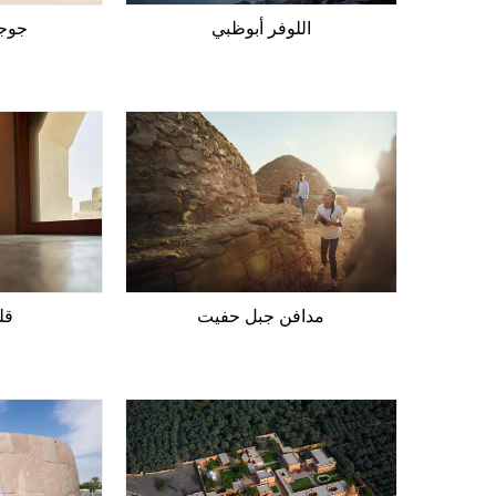
اللوفر أبوظبي
جوجن
مدافن جبل حفيت
قل