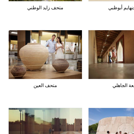
هايم أبوظبي
متحف زايد الوطني
عة الجاهلي
متحف العين