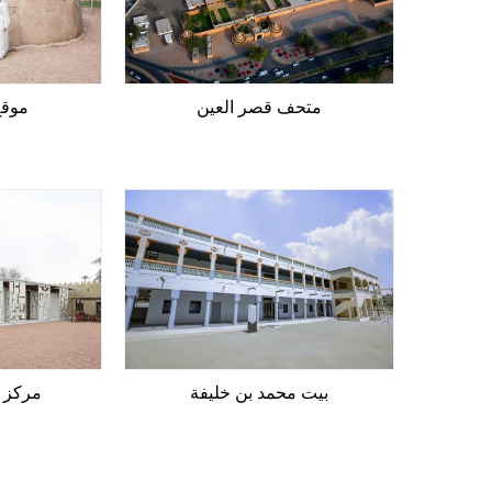
متحف قصر العين
موقع
بيت محمد بن خليفة
مركز ا