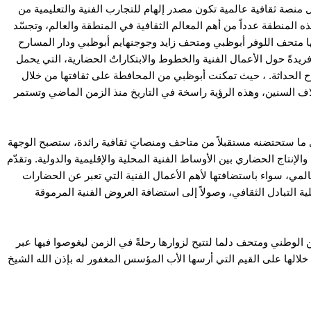
ل منصة ثقافية عالمية تكون مصدر إلهام للتجارب الفنية والتعليمية من
المنطقة عدداً من أهم المعالم الثقافية في المنطقة والعالم، وتجسّد
تها متحف اللوفر أبوظبي ومتحف زايد وجوجنهايم أبوظبي ودار المسارح
 فريدةً حول الأعمال الفنية والخطوط والابتكاراتٌ الحضارية، التي يحمل
وح الحداثة. ، حيث تمكنت أبوظبي من المحافطة على ثقافتها من خلال
 آلاف السنين، وهذه الرؤية راسخة في التاريخ منذ الزمن الماضي وتستمر
 ما ستحتضنه مستقبلاً من متاحف ومنصاتٍ ثقافية رائدة، ستصبح الوجهة
والإنتاج الحضاري بين الأوساط الفنية المحلية والإقليمية والدولية. وتقدّم
عالمي، سواء باستضافتها لأهم الأعمال الفنية التي تعبر عن الحضارات
لية التبادل الثقافي، وصولاً إلى استضافة العروض الفنية المرموقة
لوطني ومتحف دلما لتتيح لزوارها رحلةً في الزمن ليغوصوا فيها عبر
ن خلالها على القيم التي أرسها الأب المؤسس المغفور له بإذن الله الشيخ