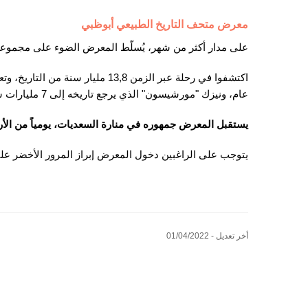
معرض متحف التاريخ الطبيعي أبوظبي
على مدار أكثر من شهر، يُسلّط المعرض الضوء على مجموعة 
عام، ونيزك "مورشيسون" الذي يرجع تاريخه إلى 7 مليارات سنة، والكثير من المقتنيات الطبيعية التاريخية للمتحف.
يستقبل المعرض جمهوره في منارة السعديات، يومياً من الأربعاء 6 أبريل ولغاية 12 مايو من الساعة 10 صباحاً ولغاية الساعة 
يتوجب على الراغبين دخول المعرض إبراز المرور الأخضر ع
أخر تعديل - 01/04/2022