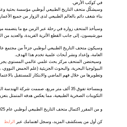
في كوكب الأرض.
وسيشكّل متحف التاريخ الطبيعي أبوظبي مؤسسة بحثية وعلمية
بناء شغف دائم بالعالم الطبيعي لدى الزوار من جميع الأعمار.
وسيأخذ المتحف زواره في رحلة عبر الزمن مع ما يتضمنه من 
مورشيسون، إلى جانب القطع الأثرية الفريدة، والعديد من 
وسيكون متحف التاريخ الطبيعي أبوظبي جزءاً من مجتمع عال
العامة، وإعداد ونشر أبحاث علمية تخدم هذا الهدف.
وسيحتضن المتحف مركز بحث علمي عالمي المستوى يجري در
البيولوجيا البحرية، والبحوث الجزيئية (علم الحمض النووي، 
وتطويرها من خلال فهم الماضي والابتكار للمستقبل بالاعتما
وبمساحة تفوق 35 ألف متر مربع، صممت شركة اله
التكوينات الصخرية الطبيعية، مما يعكس هدفه المتمثل بتعزيز
و من المقرر اكتمال متحف التاريخ الطبيعي أبوظبي عام 2025.
كن أول من يستكشف المزيد، وسجل اهتمامك عبر
الرابط