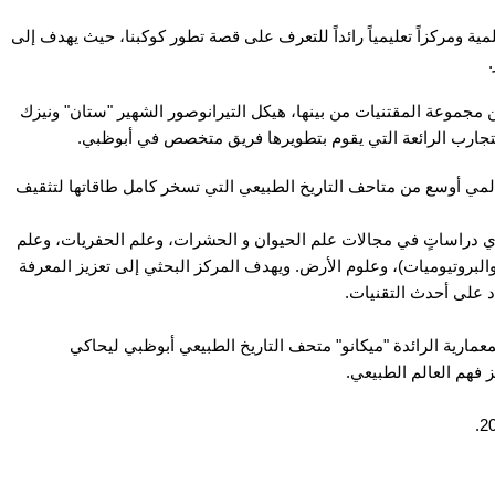
 ومركزاً تعليمياً رائداً للتعرف على قصة تطور كوكبنا، حيث يهدف إلى
مجموعة المقتنيات من بينها، هيكل التيرانوصور الشهير "ستان" ونيزك
التجارب الرائعة التي يقوم بتطويرها فريق متخصص في أبوظبي.
مي أوسع من متاحف التاريخ الطبيعي التي تسخر كامل طاقاتها لتثقيف
اساتٍ في مجالات علم الحيوان و الحشرات، وعلم الحفريات، وعلم
والبروتيوميات)، وعلوم الأرض. ويهدف المركز البحثي إلى تعزيز المعرفة
د على أحدث التقنيات.
ندسة المعمارية الرائدة "ميكانو" متحف التاريخ الطبيعي أبوظبي ليحاكي
 فهم العالم الطبيعي.